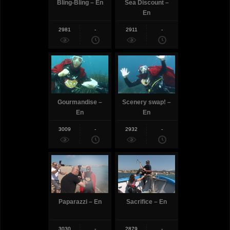
Bling-Bling – En
Sea Discount –
En
2981
-
2911
-
Gourmandise –
Scenery swap! –
En
En
3009
-
2932
-
Paparazzi – En
Sacrifice – En
3030
-
2879
-