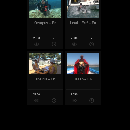
Octopus – En
Lead…Err! – En
2850
-
2888
-
The bill – En
Trash – En
2850
-
3050
-