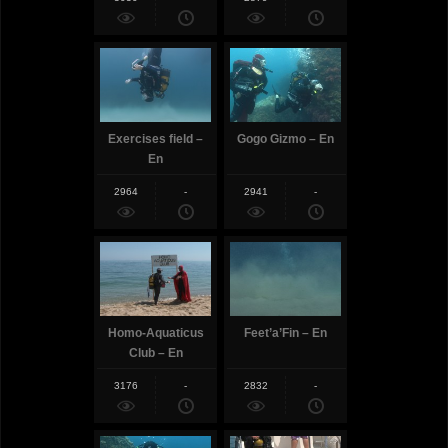
Exercises field –
Gogo Gizmo – En
En
2964
-
2941
-
Homo-Aquaticus
Feet’a’Fin – En
Club – En
3176
-
2832
-