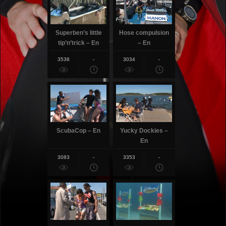
Superben’s little
Hose compulsion
tip’n’trick – En
– En
3538
-
3034
-
ScubaCop – En
Yucky Dockies –
En
3083
-
3353
-