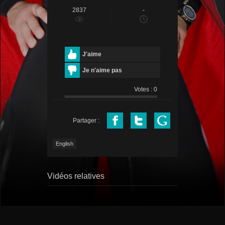
2837
-
J'aime
Je n'aime pas
Votes :
0
Partager :
English
Vidéos relatives