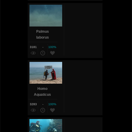
Palmus
laborus
3181
-
100%
Homo
Aquaticus
club
3283
-
100%