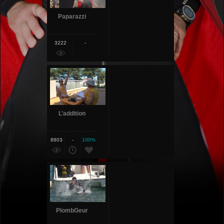
Paparazzi
3222
-
L’addition
8803
-
100%
PlombGeur