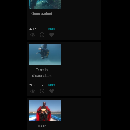
Gogo gadget
3217
-
100%
Terrain
d’exercices
2935
-
100%
Trash