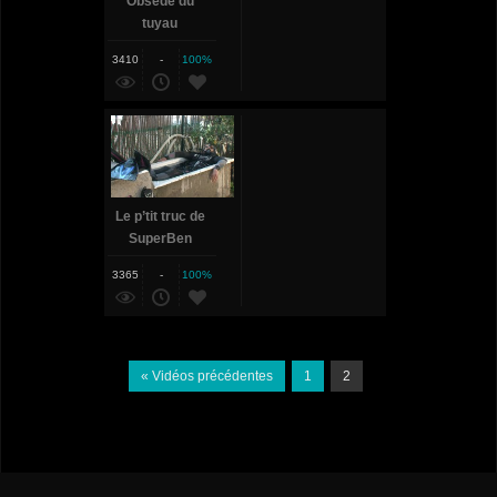
Obsédé du
tuyau
3410
-
100%
Le p’tit truc de
SuperBen
3365
-
100%
« Vidéos précédentes
1
2