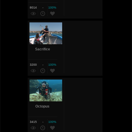
8014
-
100%
Sacrifice
3200
-
100%
Octopus
3415
-
100%